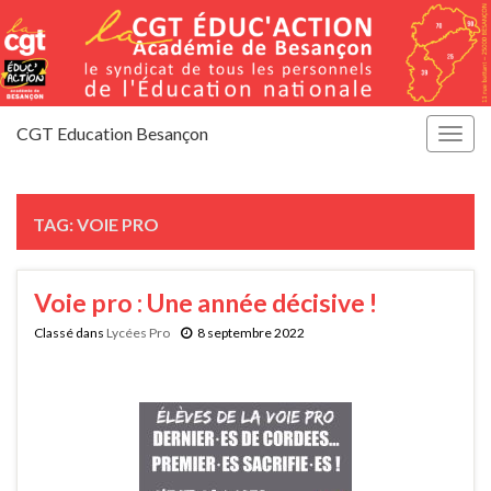
CGT Education Besançon
Togg
navig
TAG:
VOIE PRO
Voie pro : Une année décisive !
Classé dans
Lycées Pro
8 septembre 2022