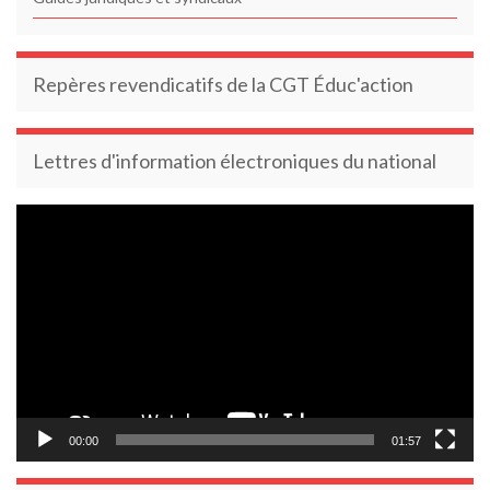
Repères revendicatifs de la CGT Éduc'action
Lettres d'information électroniques du national
Lecteur
vidéo
00:00
01:57